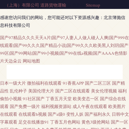
（上海）有限公司
道路貨物運輸
版權所有
Sitemap
感谢您访问我们的网站，您可能还对以下资源感兴趣：北京簿抛信
息科技有限公司
国产97精品久久久天天A片|国产97人妻人人做人碰人人爽|国产999在
线观看|国产99久久久国产精品小说|国产99久久久欧美黑人刘玥|国产
99区|国产99网站|国产99小视频|国产99在线a视频|国产AAAA色情影
片天边朵云
网站地图
欧美AA大片 超碰色色 人人干人人摸 五月天另类小说 午夜情爱影院 亚洲精
日本一级大片
微拍福利在线观看
91香蕉APP
国产二区三区
国产精
品性
乱伦种子
美国伦理大片
国产二区在线观看
美女伦理视频
福利
品二区三 伊人福利导航 91传媒在线观看 AV久草 肏逼舞夜影院 都市激情亚洲
偷拍小视频
91社区国产
丁香五月天堂
欧美变态一区
国产综合在线
观看
国产免费一级片
福利视频资源站
成人午夜在线观看
欧美图片
精品国产区久久 欧美大色 日本αV中文字幕 91n在线观看 AV极品老司机 福利
在线观看
在线观看h视频
国产a级0
变性人妖
国产福利永久
日韩中文
字幕观看
足交在线播放91
丁香五月色网站
黄色3级抢网站
国产一区
导航大香蕉 黄色视频免费链接 欧美午夜剧场 人妻激情性爱小说 色色资源先