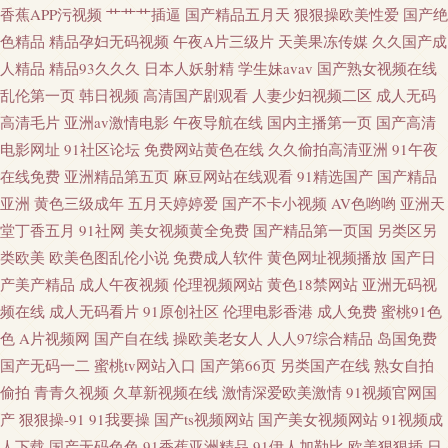
香蕉APP污视频
艹艹艹插逼
国产精品五月天
狠狠操欧美性爱
国产绝
色精品
精品孕妇无码视频
午夜A片三级片
天美果冻传媒
久久国产成
人精品
精品93久久久
日本人妖射精
学生妹avav
国产熟女视频在线
乱伦第一页
韩日视频
高清国产剧观看
人妻少妇视频二区
成人无码
高清毛片
亚洲av激情电影
午夜导航在线
国内主播第一页
国产高清
电影网址
91社区论坛
免费网站黄色在线
久久偷拍高清亚洲
91午夜
在线免费
亚洲精品第五页
麻豆网站在线观看
91精选国产
国产精品
亚洲
黄色三级成年
五月天婷婷爱
国产不卡小视频
AV色哟哟
亚洲天
堂丁香五月
91社网
美女视频黄全免费
国产精品第一页国
另类区另
类欧美
欧美色图乱伦小说
免费成人软件
黄色网址视频播放
国产日
产美产精品
成人午夜视频
伦理视频网站
黄色18禁网站
亚洲无码视
频在线
成人无码看片
91原创社区
伦理电影香港
成人免费
蜜桃91色
色
A片视频网
国产自在线
操欧美老女人
人人97综合精品
岛国免费
国产无码一二
蜜桃tv网站入口
国产第66页
另类国产在线
熟女自拍
偷拍
青青久视频
久草新视频在线
激情深爱欧美激情
91视频官网国
产
狠狠操-91
91我要操
国产ts视频网站
国产美女视频网站
91视频成
人下载
国产无码色色
91香蕉亚洲精品
91伊人加勒比
欧美狠狠插
日