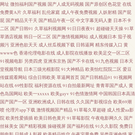
网址
微拍福利国产视频
国产人成无码视频
国产原创区色花堂
在线
性爱超碰 伊人白虎五月天 91大神文轩 91香蕉蜜桃 97超碰人人 操操avcom 豆
免费黄A片
久草福利
乱伦家庭
成人午夜免费视频
人妖射精
国产屁
屁
国产精品天干天
国产精品午夜一区
中文字幕无码人妻
日本不卡
花免费AV 国产激情久久 国产视频91啦 麻豆高清123区 欧美色图1 日韩淫秽视
二区
国产日韩91
久草福利视频网
91日日夜夜91
超碰碰天天操
91草
草酒店视频
韩日一区二区
国产激情视频网站
成人视频日本
茄子视
频 丝袜玉足五月天 天天操片 午夜老司机视频 伊人成人在线αV 91青青草超
频污
亚洲色欲天天
成人丝瓜视频下载
日韩逼网
精东传媒入口
黄
wwww色
香港伦理电影在线
成人影院在线播放
欧美足交一区二区
碰 97超碰探花 A片日本网站 超碰97久久 抖阴蜜桃 海角传媒91黑料 九一传媒
91视频电影
另类四虎
亚洲东京热
国产不卡在线
91九色视频
日本天
堂视频导航
日本三级光棍影院
91大神精品
欧美怡红院院二区
爱豆
作品 麻豆传媒视频 美女被入 人妻熟女一二三区 深夜福利站 午夜国产福利看
传媒观看网站
综合日韩欧美
草逼网首页
国产日韩精品91
91视频网
片 亚洲天堂狼友网 91在线播放专区 99蜜臀视频网 俺去也激情片 成人毛片网
站在线
69性影院
福利资源在线
91自拍最新网址
青青草国产成人
黄
色岛国网站
欧美一xxxxx
欧美gayv
91色情激情网
中国韩国日本高清
站 日韩47页 午夜诱惑老司机 中文AV在看 91免费在线视频 91小視頻 变态另
国产国产一区
亚洲欧洲成人
日韩在线
久久国产影视综合
欧美69潮
喷
伦理片app下载
激情视频国产精品
91草莓久草超碰
成人性爱aa影
类第12页 成人性生活视 抖阴在线免费观看 国产肛交在线 国产色在线看精品
院
欧美性爱插插
欧美日韩色黄片
91草莓影院
午夜电影网久久
国产
丝袜美女
国产精彩视频
操碰视屏
国产福利在线
91久久影院
免费日
美女内射白浆 青青草视频网 日韩殴美 五月天资源站 成人电影黄色亚洲 黑丝
韩电影
日韩成人影视
欧美精品性交
午夜宅男免费
另类亚洲色情
家