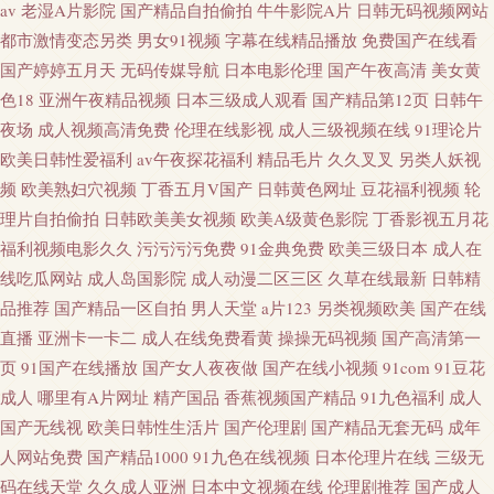
av
老湿A片影院
国产精品自拍偷拍
牛牛影院A片
日韩无码视频网站
都市激情变态另类
男女91视频
字幕在线精品播放
免费国产在线看
国产婷婷五月天
无码传媒导航
日本电影伦理
国产午夜高清
美女黄
色18
亚洲午夜精品视频
日本三级成人观看
国产精品第12页
日韩午
夜场
成人视频高清免费
伦理在线影视
成人三级视频在线
91理论片
欧美日韩性爱福利
av午夜探花福利
精品毛片
久久叉叉
另类人妖视
频
欧美熟妇穴视频
丁香五月V国产
日韩黄色网址
豆花福利视频
轮
理片自拍偷拍
日韩欧美美女视频
欧美A级黄色影院
丁香影视五月花
福利视频电影久久
污污污污免费
91金典免费
欧美三级日本
成人在
线吃瓜网站
成人岛国影院
成人动漫二区三区
久草在线最新
日韩精
品推荐
国产精品一区自拍
男人天堂
a片123
另类视频欧美
国产在线
直播
亚洲卡一卡二
成人在线免费看黄
操操无码视频
国产高清第一
页
91国产在线播放
国产女人夜夜做
国产在线小视频
91com
91豆花
成人
哪里有A片网址
精产国品
香蕉视频国产精品
91九色福利
成人
国产无线视
欧美日韩性生活片
国产伦理剧
国产精品无套无码
成年
人网站免费
国产精品1000
91九色在线视频
日本伦理片在线
三级无
码在线天堂
久久成人亚洲
日本中文视频在线
伦理剧推荐
国产成人