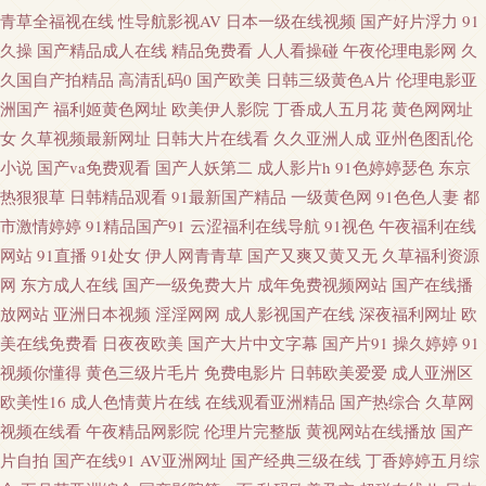
青草全福视在线
性导航影视AV
日本一级在线视频
国产好片浮力
91
天堂网com 大香蕉AB片 后入大雷黑丝美女 美国色色网 人妻热产精品6 午夜
久操
国产精品成人在线
精品免费看
人人看操碰
午夜伦理电影网
久
久国自产拍精品
高清乱码0
国产欧美
日韩三级黄色A片
伦理电影亚
无码福利影院 91次元 AV午夜资源 福利视频在线导航 欧美性爱黄色 天天日b
洲国产
福利姬黄色网址
欧美伊人影院
丁香成人五月花
黄色网网址
女
久草视频最新网址
日韩大片在线看
久久亚洲人成
亚州色图乱伦
夜夜爽 中文字幕16p www91n在线 豆花视频91在线 久久国产精品四虎 日本操
小说
国产va免费观看
国产人妖第二
成人影片h
91色婷婷瑟色
东京
热狠狠草
日韩精品观看
91最新国产精品
一级黄色网
91色色人妻
都
逼片电影 午夜免费网站 91黄色下载软件 国产肏屄大片 另类综合图片 日韩大
市激情婷婷
91精品国产91
云涩福利在线导航
91视色
午夜福利在线
网站
91直播
91处女
伊人网青青草
国产又爽又黄又无
久草福利资源
片免费试看 亚洲日韩aa无码 91性条小网站 超碰在线国产 韩国avvv 蜜桃社一
网
东方成人在线
国产一级免费大片
成年免费视频网站
国产在线播
区二区 亚洲另类激动视频 97国产 豆花福利导航 黄网址在线看 欧美经典性爱
放网站
亚洲日本视频
淫淫网网
成人影视国产在线
深夜福利网址
欧
美在线免费看
日夜夜欧美
国产大片中文字幕
国产片91
操久婷婷
91
日韩视频1 尤物影院导航 99免费在线视频 国产91色 久久草草视频成人 午夜
视频你懂得
黄色三级片毛片
免费电影片
日韩欧美爱爱
成人亚洲区
欧美性16
成人色情黄片在线
在线观看亚洲精品
国产热综合
久草网
久草 91做爱高清 成人天蚕91 黄色WW 欧美人妻干K 四虎私人影院 91N污 超
视频在线看
午夜精品网影院
伦理片完整版
黄视网站在线播放
国产
片自拍
国产在线91
AV亚洲网址
国产经典三级在线
丁香婷婷五月综
碰人妻偷拍 国产在线日韩二区 麻豆传媒香蕉 天天国产综合 91秘密入口 大香