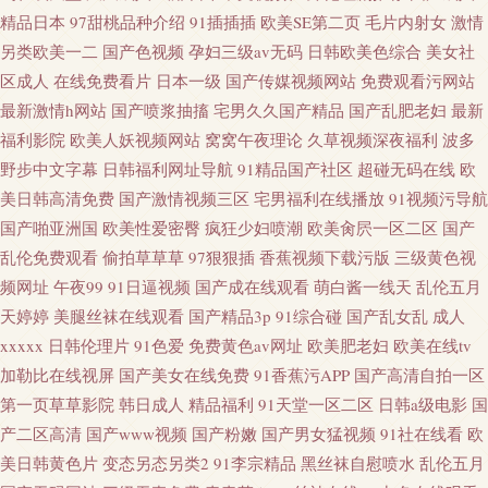
精品日本
97甜桃品种介绍
91插插插
欧美SE第二页
毛片内射女
激情
另类欧美一二
国产色视频
孕妇三级av无码
日韩欧美色综合
美女社
区成人
在线免费看片
日本一级
国产传媒视频网站
免费观看污网站
最新激情h网站
国产喷浆抽搐
宅男久久国产精品
国产乱肥老妇
最新
福利影院
欧美人妖视频网站
窝窝午夜理论
久草视频深夜福利
波多
野步中文字幕
日韩福利网址导航
91精品国产社区
超碰无码在线
欧
美日韩高清免费
国产激情视频三区
宅男福利在线播放
91视频污导航
国产啪亚洲国
欧美性爱密臀
疯狂少妇喷潮
欧美肏屄一区二区
国产
乱伦免费观看
偷拍草草草
97狠狠插
香蕉视频下载污版
三级黄色视
频网址
午夜99
91日逼视频
国产成在线观看
萌白酱一线天
乱伦五月
天婷婷
美腿丝袜在线观看
国产精品3p
91综合碰
国产乱女乱
成人
xxxxx
日韩伦理片
91色爱
免费黄色av网址
欧美肥老妇
欧美在线tv
加勒比在线视屏
国产美女在线免费
91香蕉污APP
国产高清自拍一区
第一页草草影院
韩日成人
精品福利
91天堂一区二区
日韩a级电影
国
产二区高清
国产www视频
国产粉嫩
国产男女猛视频
91社在线看
欧
美日韩黄色片
变态另态另类2
91李宗精品
黑丝袜自慰喷水
乱伦五月