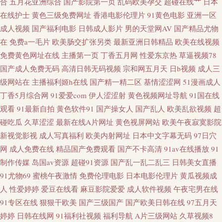
合
五月花亚洲综合
国产影院第一页
乱码欧美孕交
超碰在线艹
日本
在线护士
黄色三级免费网址
香港电影伦理片
91黄色电影
亚洲一区
蕉资源站 激情六月综合网 日韩深夜视频 亚洲性爱巨场 91在线播放专区 成人
成人视频
国产福利电影
日韩成人影片
男的天堂网AV
国产精品尤物
在
免费a一毛片
欧美肠交扩张另类
最新亚洲日韩精品
欧美在线视频
午夜A片 精品国产噜噜日韩 日本毛茸茸 av午夜 国产日韩精品久久 欧美日韩
免费黄色网址在线
主播第一页
丁香五月网
性爱东京热
草逼视频78
国产在线 四虎福利av导航 91吃瓜黑社 成人Av午夜影视 久草丁香 欧洲性生活
国产成人免费无码
高清日韩无码视频
宗和网五月天
日b视频
成人三
级网站在
主播福利姬h在线
国产精一精二区
基情涩涩网
51漫画成人
社区 51AV国产 超碰97打炮在线 精品福利导航 欧美在线aa 无码微视频 91蜜
丁香5月综合网
91爱爱com
伊人涩涩射
黄色视频网址导航
91国在线
观看
91最新自拍
黄色软件91
国产操女人
国产乱人
欧美乱欲视频
超
桃黄 超碰牛牛 九一特级毛片观看 青青草成人社区 五月天黄色网 av香蕉伊人
碰吃瓜
久草涩涩
最新在线A片网址
黄色视屏网站
欧美午夜寂寞影院
新视觉影视
成人写真福利
欧美内射网址
日本中文字幕无码
97日穴
在线 激情福利网 日本在www电影 伊人影院国产91 97超碰论坛 第一婷婷基地
网
成人免费在线
精品国产免费观看
国产不卡高清
91av在线播放
91
制作传媒
岛国av资源
超碰91资源
国产乱一乱二乱三
日韩美女直播
九九午夜成人剧场 日本毛茸茸的少妇 91视频网址入口 国产福利久久 老司机
91尤物69
蜜桃午夜激情
免费伦理电影
日本电影伦理片
黄瓜视频成
人
性爱婷婷
爱豆在线看
麻豆影院爱爱
成人软件视频
午夜宅男在线
性爰视频 天堂尤物在线视频 91蜜桃传媒一区 超碰在线公开
91专区在线
狠狠干欧美
国产三级国产
国产欧美日韩在线
97五月天
婷婷
日韩在线网
91福利社视频
福利导航
A片三级网站
久草视频8