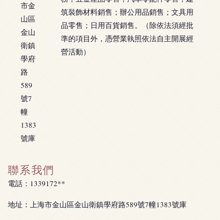
市金
筑裝飾材料銷售；辦公用品銷售；文具用
山區
品零售；日用百貨銷售。（除依法須經批
金山
準的項目外，憑營業執照依法自主開展經
衛鎮
營活動）
學府
路
589
號7
幢
1383
號庫
聯系我們
電話：1339172**
地址：上海市金山區金山衛鎮學府路589號7幢1383號庫