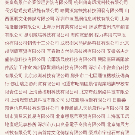
秦皇島景仁企業管理咨詢有限公司
杭州傳奇環境科技有限公司
長沙馳通交通設施有限公司
哈爾濱鑫扶搖科技開發有限公司
山
西匡明文化傳媒有限公司
深圳市臻選網信息科技有限公司
上海
霜漫服飾有限公司
上海冰田實業有限公司
鹽城市吉田汽車銷售
有限公司
昆明臧培科技有限公司
海南電影網
程力專用汽車股
份有限公司銷售十三分公司
成都樹呆熊網絡科技有限公司
北京
越明簡商貿有限公司
宜春微支付信息技術有限公司
安徽省杰之
盛信息科技有限公司
哈爾濱晟銳科技有限公司
興隆臺區新陽軟
件設計工作室
杭州聚聚網絡科技有限公司
深圳市小微壹佰科技
有限公司
北京欣湖科技有限公司
鄭州市二七區通恒機械設備商
行
佛山瑞之源商貿有限公司
昭通市昭陽區晨信職業培訓學校有
限責任公司
上海藝擋廚科技有限公司
北京奇鈺網絡科技有限公
司
上海艦萱信息科技有限公司
浙江豪順拉鏈有限公司
日照榮
惠選信息科技有限責任公司
重慶維凱志天信息科技有限公司
深
圳市寶昌宏貿易有限公司
北京懇尼蒂商貿有限公司
上海嘉玉房
地產經紀事務所
深圳市八口良品電子商務有限公司
北京知辰方
科技有限公司
河南首銘文化傳媒有限公司
榮成市宇程石材有限