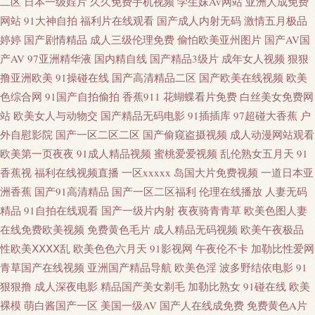
二区
日本一级婬片
久久免费手机视频
学生妹Av网站
亚洲人成免费
锋影音 亚洲制服 91大神影音 91拍拍拍在线 97超碰免费人妻 ass中国熟
网站
91大神自拍
福利片在线观看
国产成人内射无码
激情五月极品
婷婷
国产剧情精品
成人三级伦理免费
偷怕欧美亚州图片
国产AV国
wwwav麻豆网 成人另类天堂 国产b站久久 国产亚洲日本 黄色片日本学生妹
产AV
97亚洲精华液
国内精自线
国产精品3级片
成年女人视频
狠狠
撸亚洲欧美
91操碰在线
国产高清精品二区
国产欧美在线视频
欧美
久久91精品 午夜福利院产业 18禁欧洲 91国产福利导航 91网页版色色 福利姬
色综合网
91国产自拍偷拍
香蕉911
花蝴蝶看片免费
白丝美女免费网
站
欧美女人与动物交
国产精品无码电影
91插插库
97超碰大香蕉
户
在线导航 国产精品传媒久久 韩国日本a级片 老熟女人ass 女优天堂在线 日韩
外自慰影院
国产一区二区二区
国产偷窥盗摄视频
成人动漫网站观看
欧美第一页夜夜
91成人精品视频
蜜桃爱爱视频
乱伦熟女五月天
91
超碰在线 日日夜夜精品国产 亚洲色情五月天 在线免费小视频 91小视频 91做
香蕉视
福利在线视频直播
一区xxxxx
岛国大片免费视频
一道日本亚
洲香蕉
国产91高清精品
国产一区二区福利
伦理在线播放
人妻无码
爱视频 AV黄色强奸影院 操碰99大香蕉 成人午夜福利av 黄网站观看入口 一本
精品
91自拍在线观看
国产一级片内射
夜夜骑青青草
欧美色图人妻
在线免费欧美视频
免费黄色毛片
成人精品无码视频
欧美午夜极品
道做爱 大香蕉57 午夜激情A片 91黄色视频精品 97干新网址 AV你懂得 肏屄久
性欧美ⅩⅩⅩⅩ乱
欧美色色六月天
91影视网
午夜伦不卡
加勒比性爱网
久 草草浮力影院线 丁香五月性交网友 国产精品偷窥 国产微拍 精品国产乱码
青草国产在线视频
亚洲国产精品导航
欧美色淫
波多野结依电影
91
狠狠撸
成人深夜电影
精品国产美女剃毛
加勒比熟女
91碰在线
欧美
久久综合15P 欧美精品13 人妻超碰免费在线 日本黄碟视频直播 婷婷亚洲情色
裸模
萌白酱国产一区
美国一级AV
国产人在线成免费
免费黄色A片