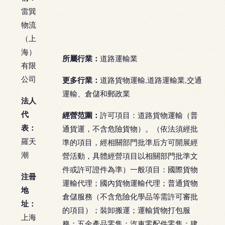
雷巽
物流
（上
海）
所屬行業：
道路運輸業
有限
公司
更多行業：
道路貨物運輸,道路運輸業,交通
運輸、倉儲和郵政業
法人
代
經營范圍：
許可項目：道路貨物運輸（普
表：
通貨運，不含危險貨物）。（依法須經批
羅天
準的項目，經相關部門批準后方可開展經
潮
營活動，具體經營項目以相關部門批準文
件或許可證件為準）一般項目：國際貨物
注冊
運輸代理；國內貨物運輸代理；普通貨物
地
倉儲服務（不含危險化學品等需許可審批
址：
的項目）；裝卸搬運；運輸貨物打包服
上海
務；五金產品零售；汽車零配件零售；建