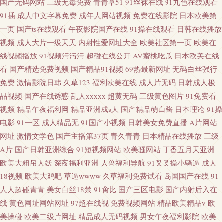
国产无码网站
三级无毒免费
青青草51
91丝袜在线
91九色在线观看
91插
成人中文字幕免费
成年人网站视频
免费在线影院
日本欧美第
一页
国产ts在线观看
午夜影院国产在线
91操在线观看
日韩在线播放
视频
成人大片一级天天
内射性爱网址大全
欧美社区第一页
欧美在
线视频播放
91视频污污污
超碰在线公开
AV蜜桃吃瓜
日本欧美在线
看
国产精选免费视频
国产精品91视频
69热最新网址
无码白丝强行
免费
激情影院日韩
久草123
福利欧美在线
成人片无码
日韩成人极
品视频
国产在线诱惑
乱人xxxxx
超黄无码
三级黄色图片
91免费看
视频
精品午夜福利网
精品亚洲成a人
国产精品萌白酱
日本理论
91操
电影
91一区
成人精品无
91国产小视频
日韩美女免费直播
A片网站
网址
激情文学色
国产主播第37页
青久青青
日本精品在线播放
三级
A片
国产日韩亚洲综合
91短视频网站
欧美骚网站
丁香五月天亚洲
欧美大粗吊人妖
深夜福利亚洲
人兽福利导航
91叉叉操小骚逼
成人
18视频
欧美大鸡吧
草逼wwww
久草福利免费试看
岛国国产在线
91
人人超碰青青
美女白丝18禁
91肏比
国产三区电影
国产内射后入在
线
黄色网址网站网址
97超在线视
免费视频网站
精品欧美精品v
欧
美操碰
欧美二级片网址
精品成人无码视频
男女午夜福利影院
欧美