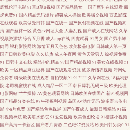
庭乱伦理电影
91草B草B视频
国产精品熟女一
国产巨乳在线观看
四
自慰久草91 老司机电影网av 欧美大片视频 亚洲微拍福利 91骚碰在线观看 操
虎免费91
国内精品无码短片
超碰成人操操
欧美猛交视频
西瓜影院
在线观看
欧美做受日韩
国产在线一
国产原创视频在线
国产视频高
欧美女孩的穴 国产白丝视频 日本一本免费观看 午夜小电影 91ri精品 A香蕉成
清
国产丝袜一区
黄色av网址大全
人妻乱视
国产成人在线网站
久草
人大片 岛国AV搬运工 另类av网站 欧美性爱做五月天 日比打炮 少妇黑丝足交
视频资源站
综合五月香
成人app在线
四虎试看
91男女
国产男小鲜
肉同
福利影院网站
激情五月天色色
欧美极品电影
日韩成人第一页
午夜福利在线导航 91丝袜在线视频 九一精品 欧美色图2P 日韩精品巨乳无码
国产日韩欧美电影
久久机热
成人午夜网
黄色天堂男人
操视频免费
91
日韩中文在线
精品中的精品
97国产精品视频
91美女在线视频
51
伊人肏屄网 91丝袜插麻豆 肏屄二区 浮力操操逼 国产欧美偷日韩 美国色综合
欧美
一区精品麻豆经典
国产在线观看资源
波多野洁衣视频
污网站
免费看
特级欧美在线观看
自拍视频91
91艹艹
久草网在线
18福利影
日本黄色黄冈视频 四虎性爱aV 制服丝袜另类 91在线网站免费 九九热六 欧美
院
老司机蜜桃在线
成人精品一区二区
韩日爆乳无码三级
欧美伦理
电影网站
艹艹操操
AV黄色观看网站
日韩欧美在线国产
新91视频网
在线电影群P 天堂福利导航 亚洲金典久久 91深夜网站色 AV伦理影院 超碰在
国产精品分类在线
97午夜福利视频
岛国AV动作无码
波多野吉依电
影
小h片免费
国产精品色色视屏
国产午夜成人
最新日韩精品
91福
线人人操 国产HD天美传媒 韩国午夜视频 欧美肏屄 日本有码区 五月丁香成
利视频导航
欧美喷水影院
91爱爱视频
欧美色图论坛
91榴莲小视频
国产高清一卡新区
国产看片资源
二色吧97资源站
欧美日韩另类0
91
人网 91爱网国产探花 91先生大战琪琪 爱豆传媒性爱影片 成人看片网站 黑丝