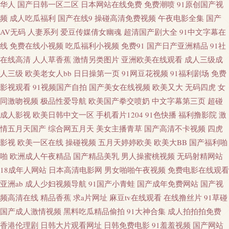
华人
国产日韩一区二区
日本网站在线免费
免费潮喷
91原创国产视
小萝莉被后入 天天天艹 91全部免费观看 综合97超碰 av激情 豆花AV激情网
频
成人吃瓜福利
国产在线9
操碰高清免费视频
午夜电影全集
国产
AV无码
人妻系列
爱豆传媒倩女幽魂
超清国产剧大全
91中文字幕在
九一网页版 欧美干b网 日韩精品免费视频 午夜擼映画 91JK视频 91网站在线
线
免费在线小视频
吃瓜福利小视频
免费91
国产日产亚洲精品
91社
在线高清
人人草香蕉
激情另类图片
亚洲欧美在线观看
成人三级成
免费 岛国大片中文字幕 黄色电影地址 蜜臀gv蜜芽 人妖AV资源网 涩涩爱com
人三级
欧美老女人bb
日日操第一页
91网豆花视频
91福利剧场
免费
影视观看
91视频国产自拍
国产美女在线视频
欧美又大
无码四虎
女
伊人婷婷大香蕉 91涩涩综合 超碰GAO导航 国产激情内射 老湿机国产在线 日
同激吻视频
极品性爱导航
欧美国产拳交喷奶
中文字幕第三页
超碰
成人影视
欧美日韩中文一区
手机看片1204
91色快播
福利撸影院
激
韩av欧美免费 天天操网站 亚洲图色16区 91熊猫tv网页 国产白丝自慰91 激情
情五月天国产
综合网五月天
美女主播青草
国产高清不卡视频
四虎
影视
欧美一区在线
操碰视频
五月天婷婷欧美
欧美大BB
国产福利啪
综合网站 欧美经品h片 日韩wwww 影视先锋操 97无码视频 大香蕉超碰免费
啪
欧洲成人午夜精品
国产精品美乳
男人操蜜桃视频
无码射精网站
18成年人网站
日本高清电影网
男女啪啪午夜视频
免费电影在线观看
在 韩国无码专区 麻豆国产一二三四 日本成人免费 午夜男女激情啪啪 91豆花
亚洲ab
成人少妇视频导航
91国产小青蛙
国产成年免费网站
国产视
影院 97影院亚 精东91 欧美色色H 婷婷好色五月天 18视频网站 91中文啦视频
频高清在线
精品香蕉
求a片网址
麻豆tv在线观看
在线撸丝片
91草碰
国产成人激情视频
黑料吃瓜精品偷拍
91大神合集
成人拍拍拍免费
超碰人人9 国产微拍在线 久久老司机AV 欧美老妇MV 日韩精品在线久久 91
香港伦理剧
日韩大片观看网址
日韩免费电影
91羞羞视频
国产网站