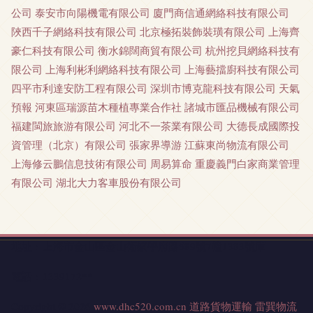
公司
泰安市向陽機電有限公司
廈門商信通網絡科技有限公司
陜西千子網絡科技有限公司
北京極拓裝飾裝璜有限公司
上海齊
豪仁科技有限公司
衡水錦闊商貿有限公司
杭州挖貝網絡科技有
限公司
上海利彬利網絡科技有限公司
上海藝擋廚科技有限公司
四平市利達安防工程有限公司
深圳市博克龍科技有限公司
天氣
預報
河東區瑞源苗木種植專業合作社
諸城市匯品機械有限公司
福建閩旅旅游有限公司
河北不一茶業有限公司
大德長成國際投
資管理（北京）有限公司
張家界導游
江蘇東尚物流有限公司
上海修云鵬信息技術有限公司
周易算命
重慶義門白家商業管理
有限公司
湖北大力客車股份有限公司
地址：上海市金山區金山衛鎮學府路589號7幢1383號庫
電話：1339172**
Copyright © 2026
www.dhc520.com.cn
道路貨物運輸
雷巽物流