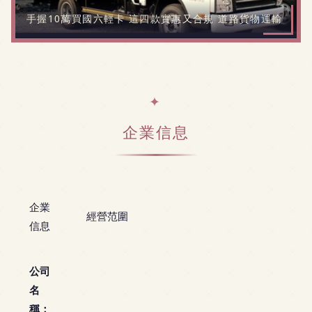
手握10萬買國六輕卡 這四款實惠又合規 道路貨物運輸
企業信息
企業
經營范圍
信息
公司
名
稱：