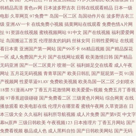
韩精品高清
黄色av网
日本波多野吉衣
日韩在线观看精品
日本一级
电影
久草网页
97免费艹
岛国一区二区
岛国动作片在
波多野吉衣三
级
亚洲AV一卡
在线免费小视频
搞黄网站在线观看
免费色情A片网
扯
91资源在线视频
蜜桃视频网站
91中文
国产在线视频
福利爱爱网
址
岛国搬运工首页
伦理朋友的妈妈
丝袜女同
日韩性爱网址
在线观
看日本黄
亚洲国产第一网站
国产99不卡
66精品视频
国产精品探花
一区
成人免费国产大片
国产在线网址观看
欧美激情日韩
国产精品
无码亚洲
国产一区二区黄片
喷潮一区
福利姬足交在线看
成人午夜
网址
五月花无码视频
青青草国产
欧美日韩乱
国产屁屁第一页
91国
产视频网
性爱草逼91AV
免费欧美视频
欧美岛国一区二区
少妇喷水
18禁
51漫画APP
丁香五月花激情网
欧美爱爱tv视频
免费五月丁香视
频
97香蕉超级碰碰
国产免费看二区
三级黄色片网站
综合网黄
在线
播放观看
欧美电影在线
伦理片在哪里看
蜜桃午夜网
久草资源在
日
本三级大全
久久福利
福利所导航视频
成人片免费
国产第9页
中文字
幕bt原声
三级日韩欧美
午夜视频123
日本推理片
丁香五月网站
国产
免费看视频
极品成人色
成人黑料自拍
国产日韩欧美网站
国产无码