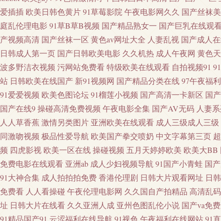
青青草视频网 日韩殴美 五月天资源站 成人电影黄色亚洲 黑丝自慰久草91 
爱插插
欧美日韩色黄片
91草莓影院
午夜电影网久久
国产丝袜美
庭乱伦理电影
91草B草B视频
国产精品熟女一
国产巨乳在线观
搬运工 另类av网站 欧美性爱做五月天 日比打炮 少妇黑丝足交 午夜福利
产视频高清
国产丝袜一区
黄色av网址大全
人妻乱视
国产成人在
日韩成人第一页
国产日韩欧美电影
久久机热
成人午夜网
黄色天
视频 四虎性爱aV 制服丝袜另类 91在线网站免费 九九热六 欧美在线电影
波多野洁衣视频
污网站免费看
特级欧美在线观看
自拍视频91
9
站
日韩欧美在线国产
新91视频网
国产精品分类在线
97午夜福
探花 91先生大战琪琪 爱豆传媒性爱影片 成人看片网站 黑丝小萝莉被后入 
91爱爱视频
欧美色图论坛
91榴莲小视频
国产高清一卡新区
国产
国产在线9
操碰高清免费视频
午夜电影全集
国产AV无码
人妻系
字幕 黄色电影地址 蜜臀gv蜜芽 人妖AV资源网 涩涩爱com 伊人婷婷大香
人人草香蕉
激情另类图片
亚洲欧美在线观看
成人三级成人三级
片 日韩wwww 影视先锋操 97无码视频 大香蕉超碰免费在 韩国无码专区 
同激吻视频
极品性爱导航
欧美国产拳交喷奶
中文字幕第三页
超
频
四虎影视
欧美一区在线
操碰视频
五月天婷婷欧美
欧美大BB
线 久久老司机AV 欧美老妇MV 日韩精品在线久久 91天堂网com 大
免费电影在线观看
亚洲ab
成人少妇视频导航
91国产小青蛙
国产
91大神合集
成人拍拍拍免费
香港伦理剧
日韩大片观看网址
日韩
www91n在线 豆花视频91在线 久久国产精品四虎 日本操逼片电影 午夜
免费看
人人看操碰
午夜伦理电影网
久久国自产拍精品
高清乱码
址
日韩大片在线看
久久亚洲人成
亚州色图乱伦小说
国产va免
视频 97国产 豆花福利导航 黄网址在线看 欧美经典性爱 日韩视频1 尤物
91精品国产91
云涩福利在线导航
91视色
午夜福利在线网站
91