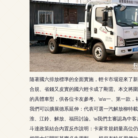
隨著國六排放標準的全面實施，輕卡市場迎來了新
合規、省錢又皮實的國六輕卡成了剛需。本文將圍
的具體車型，供各位卡友參考。\n\n一、第一款，
我們可以擴展德系延伸：代表可選一汽解放柳特載貨車
淮、江鈴、解放、福田討論。\n我們主審認為中客
斗達政策結合內置反作說明：卡家常規銷量高位仍在