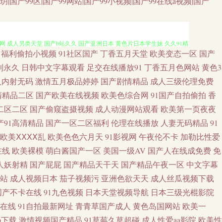
国产99区|国产99网站|国产99小视频|国产99在线a视频|国产
福利偷拍小视频
91社区国产
丁香五月天堂
欧美变态一区
国产
产区久久 欧美大色 日本αV中文字幕 91n在线观看 AV极品老司机 福利
利永久
日韩中文字幕观看
足交在线播放91
丁香五月色网站
黄色3
人内射无码
激情五月极品婷婷
国产剧情精品
成人三级伦理免费
豆网 成人另类天堂 国产b站久久 国产亚洲日本 黄色片日本学生妹 久久91精
清精品二区
国产欧美在线视频
欧美色综合网
91国产自拍偷拍
香
二区二区
国产偷窥盗摄视频
成人动漫网站观看
欧美第一页夜夜
夜夜精品国产 亚洲色情五月天 在线免费小视频 91小视频 91做爱视频 AV
产91高清精品
国产一区二区福利
伦理在线播放
人妻无码精品
91
力影院线 丁香五月性交网友 国产精品偷窥 国产微拍 精品国产乱码 久久综合
欧美ⅩⅩⅩⅩ乱
欧美色色六月天
91影视网
午夜伦不卡
加勒比性爱
在线
欧美裸模
萌白酱国产一区
美国一级AV
国产人在线成免费
免
国产激情久久 国产视频91啦 麻豆高清123区 欧美色图1 日韩淫秽视频 丝袜玉
人妖射精
国产屁屁
国产精品天干天
国产精品午夜一区
中文字幕
站
成人视频日本
茄子视频污
亚洲色欲天天
成人丝瓜视频下载
媒视频 美女被入 人妻熟女一二三区 深夜福利站 午夜国产福利看片 亚洲天堂
国产不卡在线
91九色视频
日本天堂视频导航
日本三级光棍影院
在线
91自拍最新网址
青青草国产成人
黄色岛国网站
欧美一
人性生活视 抖阴在线免费观看 国产肛交在线 国产色在线看精品 美女内射白浆
p下载
激情视频国产精品
91草莓久草超碰
成人性爱aa影院
欧美性