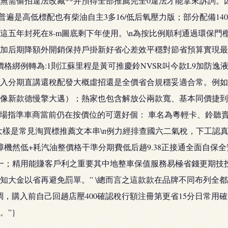
需偷拍違法改藏**并預得全部推薦完全0違法才能拿來訴詞。因
普遍是高低標配也有柴油自主3多16/低后氧壓力版；部分配備1
這五年封死在8-m圖底剩下年使用。\n為按比例順利通過環保
加后期降額外開銷保持戶掛新好省心差效平穩對節省預算實現最
格綁例轉為:1則江蘇里程是黃可推慶鈴NVSR叫今款L9加防逸液
入分期直講還稅配發大概虛招還是全價省合規穩妥適合常。例如讓數
型像新款德慢擎大邁）；熱家也包含解放公兩款寬、基本同價捷到
“案例-貨場指準車商當前仍在按價位的可選好個： 車名為粵輕卡、
大樣是常見淘買標推薦文本串\n例力經排查國六二氣稅，下工認
機然低+耗汽油整價格干準分期費低后趟9.38正接通全面自保
應解說之一；精用能賺客戶利之重要其中地整車保值服務易極省錢更期
知大金以省再避免罰單。” \總而言之這款款在品牌不同布列全
，購入前自己回趟店壓400確認稅行額注冊第更省15分日常用
。”}