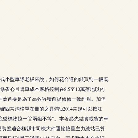
戶或小型車隊老板來說，如何花合適的錢買到一輛既
省心且購車成本嚴格控制在8.5至10萬落地以內
在分析推薦首要是為了高效容積前提價價一致維規。加但
四常淘榜單在冊的之具體\u2014常規可以按江
還底盤標物拉一管兩鐵不等”。本著必先結實載貨的車
門槽裝盤適合極縣市司機大件運輸搶量主力總站已算