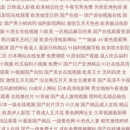
丝视频 日本一本免费观看 午夜小电影 91ri精品 A香蕉成人大片 岛国AV
电影
日韩成人影视
欧美精品性交
午夜宅男免费
另类亚洲色情
家
瓜影院在线观看
欧美做受日韩
国产在线一
国产原创视频在线
国
丝袜插麻豆 肏屄二区 浮力操操逼 国产欧美偷日韩 美国色综合 日本黄色黄冈
女
国产男小鲜肉同
福利影院网站
激情五月天色色
欧美极品电影
视频
91美女在线视频
51欧美
一区精品麻豆经典
国产在线观看资源
D天美传媒 韩国午夜视频 欧美肏屄 日本有码区 五月丁香成人网 91爱网国产
韩日爆乳无码三级
欧美伦理电影网站
艹艹操操
AV黄色观看网
视屏
国产午夜成人
最新日韩精品
91福利视频导航
欧美喷水影院
 日韩精品免费视频 午夜擼映画 91JK视频 91网站在线免费 岛国大片中文
二区
日本网站在线免费
免费潮喷
91原创国产视频
成人吃瓜福利
小视频
吃瓜福利小视频
免费91
国产日产亚洲精品
91社在线高清
 亚洲图色16区 91熊猫tv网页 国产白丝自慰91 激情综合网站 欧美经品h
观看
91视频国产自拍
国产美女在线视频
欧美又大
无码四虎
女
美色色H 婷婷好色五月天 18视频网站 91中文啦视频 超碰人人9 国产微拍在
院
激情五月天国产
综合网五月天
美女主播青草
国产高清不卡视
无码射精网站
18成年人网站
日本高清电影网
男女啪啪午夜视频
V午夜资源 福利视频在线导航 欧美性爱黄色 天天日b夜夜爽 中文字幕16p
线观看
在线撸丝片
91草碰
国产成人激情视频
黑料吃瓜精品偷拍
日本一级在线视频
国产好片浮力
91久操
国产精品成人在线
精品
码 91性条小网站 超碰在线国产 韩国avvv 蜜桃社一区二区 亚洲另类激动
址
欧美伊人影院
丁香成人五月花
黄色网网址女
久草视频最新网
精品观看
91最新国产精品
一级黄色网
91色色人妻
都市激情婷婷
1 黄色WW 欧美人妻干K 四虎私人影院 91N污 超碰人妻偷拍 国产在线日
方成人在线
国产一级免费大片
成年免费视频网站
国产在线播放网