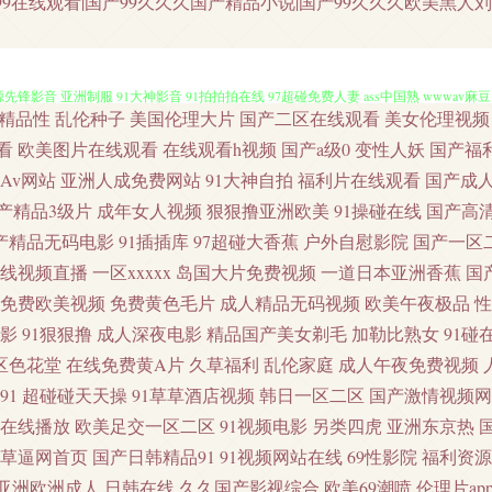
9在线观看|国产99久久久国产精品小说|国产99久久久欧美黑人刘玥|
精品性
乱伦种子
美国伦理大片
国产二区在线观看
美女伦理视频
精品二区三 伊人福利导航 91传媒在线观看 AV久草 肏逼舞夜影院 都市激情亚洲 精品国
看
欧美图片在线观看
在线观看h视频
国产a级0
变性人妖
国产福
Av网站
亚洲人成免费网站
91大神自拍
福利片在线观看
国产成
影音 亚洲制服 91大神影音 91拍拍拍在线 97超碰免费人妻 ass中国熟 wwwav麻
产精品3级片
成年女人视频
狠狠撸亚洲欧美
91操碰在线
国产高
产精品无码电影
91插插库
97超碰大香蕉
户外自慰影院
国产一区
线导航 国产精品传媒久久 韩国日本a级片 老熟女人ass 女优天堂在线 日韩超碰在线 日日
线视频直播
一区xxxxx
岛国大片免费视频
一道日本亚洲香蕉
国
爱 大香蕉57 午夜激情A片 91黄色视频精品 97干新网址 AV你懂得 肏屄久久 草草浮
免费欧美视频
免费黄色毛片
成人精品无码视频
欧美午夜极品
性
影
91狠狠撸
成人深夜电影
精品国产美女剃毛
加勒比熟女
91碰
碰 伊人白虎五月天 91大神文轩 91香蕉蜜桃 97超碰人人 操操avcom 豆花免费AV 
区色花堂
在线免费黄A片
久草福利
乱伦家庭
成人午夜免费视频
91
超碰碰天天操
91草草酒店视频
韩日一区二区
国产激情视频网
7超碰探花 A片日本网站 超碰97久久 抖阴蜜桃 海角传媒91黑料 九一传媒作品 麻豆传
在线播放
欧美足交一区二区
91视频电影
另类四虎
亚洲东京热
草逼网首页
国产日韩精品91
91视频网站在线
69性影院
福利资源
韩47页 午夜诱惑老司机 中文AV在看 91免费在线视频 91小視頻 变态另类第12页 成
亚洲欧洲成人
日韩在线
久久国产影视综合
欧美69潮喷
伦理片ap