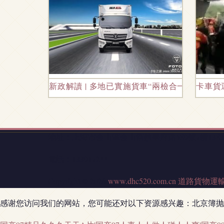
新政解讀 | 多地已實施貨車“兩檢合一”，道
卡車貨
地址：上海市金山區金山衛鎮學府路589號7幢138
電話：1339172**
Copyright © 2026
www.dhc520.com.cn
道路貨物運
感谢您访问我们的网站，您可能还对以下资源感兴趣：北京簿抛