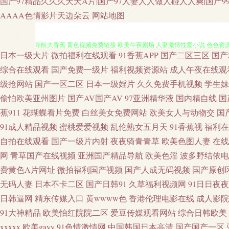
国产97精品久久久天天A片|国产97人妻人人做人碰人人爽|国产99
AAAA色情影片天边朵云
网站地图
日本一级大片
微拍福利在线观看
91香蕉APP
国产二区三区
国产
欧美AA大片 超碰色色 人人干人人摸 五月天另类小说 午夜情爱影院 亚洲
综合在线观看
国产免费一级片
福利视频资源站
成人午夜在线观
级抢网站
国产一区二区
日本一级婬片
久久免费手机视频
学生妹
导航大香蕉 黄色视频免费链接 欧美午夜剧场 人妻激情性爱小说 色色资源先锋
偷怕欧美亚州图片
国产AV国产AV
97亚洲精华液
国内精自线
国
蕉911
花蝴蝶看片免费
白丝美女免费网站
欧美女人与动物交
国
品 午夜福利院产业 18禁欧洲 91国产福利导航 91网页版色色 福利姬在
91成人精品视频
蜜桃爱爱视频
乱伦熟女五月天
91香蕉视
福利在
黄色强奸影院 操碰99大香蕉 成人午夜福利av 黄网站观看入口 一本道做
自拍在线观看
国产一级片内射
夜夜骑青青草
欧美色图人妻
在线
网
青草国产在线视频
亚洲国产精品导航
欧美色淫
波多野结依电
15P 欧美精品13 人妻超碰免费在线 日本黄碟视频直播 婷婷亚洲情色 性爱超
费黄色A片网址
微拍福利国产视频
国产人成无码视频
国产原创
无码人妻
日本不卡二区
国产日韩91
久草福利视频网
91日日夜夜
足五月天 天天操片 午夜老司机视频 伊人成人在线αV 91青青草超碰 9
日韩逼网
精东传媒入口
黄wwww色
香港伦理电影在线
成人影院
91大神精品
欧美怡红院院二区
爱豆传媒观看网站
综合日韩欧美
狼友网 91在线播放专区 99蜜臀视频网 俺去也激情片 成人毛片网站 日
xxxxx
欧美gayv
91色情激情网
中国韩国日本高清
国产国产一区