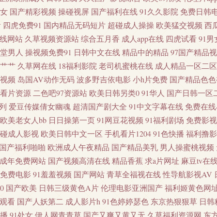
老司机电影网av 欧美大片视频 亚洲微拍福利 91骚碰在线观看 操欧美女孩的穴 国产白
女
国产精彩视频
操碰视屏
国产福利在线
91久久影院
免费日韩
看
四虎免费91
国内精品无码短片
超碰成人操操
欧美猛交视频
西
在线导航 91丝袜在线视频 九一精品 欧美色图2P 日韩精品巨乳无码 伊人肏屄网 91
线网站
久草视频资源站
综合五月香
成人app在线
四虎试看
91男
堂男人
操视频免费91
日韩中文在线
精品中的精品
97国产精品
群P 天堂福利导航 亚洲金典久久 91深夜网站色 AV伦理影院 超碰在线人人操 国产H
1艹艹
久草网在线
18福利影院
老司机蜜桃在线
成人精品一区二区
利视频
岛国AV动作无码
波多野吉依电影
小h片免费
国产精品色色
天天天艹 91全部免费观看 综合97超碰 av激情 豆花AV激情网 九一网页版 欧美干b网
看片资源
二色吧97资源站
欧美日韩另类0
91华人
国产日韩一区
列
爱豆传媒倩女幽魂
超清国产剧大全
91中文字幕在线
免费在线
蕉 91涩涩综合 超碰GAO导航 国产激情内射 老湿机国产在线 日韩av欧美免费 天天操网站
欧美老女人bb
日日操第一页
91网豆花视频
91福利剧场
免费影视
麻豆国产一二三四 日本成人免费 午夜男女激情啪啪 91豆花影院 97影院亚 精东91 欧
碰成人影视
欧美日韩中文一区
手机看片1204
91色快播
福利撸影
国产福利啪啪
欧洲成人午夜精品
国产精品美乳
男人操蜜桃视频
香蕉AB片 后入大雷黑丝美女 美国色色网 人妻热产精品6 午夜无码福利影院 91次元 A
成年免费网站
国产视频高清在线
精品香蕉
求a片网址
麻豆tv在
免费电影
91羞羞视频
国产网站
青草全福视在线
性导航影视AV
免费网站 91黄色下载软件 国产肏屄大片 另类综合图片 日韩大片免费试看 亚洲日韩aa无
0
国产欧美
日韩三级黄色A片
伦理电影亚洲国产
福利姬黄色网
费观看
国产人妖第二
成人影片h
91色婷婷瑟色
东京热狠狠草
日韩
影院导航 99免费在线视频 国产91色 久久草草视频成人 午夜久草 91做爱高清 成人天蚕9
直播
91处女
伊人网青青草
国产又爽又黄又无
久草福利资源网
东