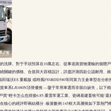
的洗牌。對于手頭預算在10萬左右、從事道路貨物運輸的個體
繞關鍵的價格、合規與大容積設計，詳盡評測四款公認耐用、維修
福田瑞沃ES 重載版 或時風FS\\BDD580等同算力主倉車型
系L/E480N頂替優推 —鑒于常用車選而非留白缺失，以下精確
戶買“輕卡怎么也得接6.85-重需常運工業、瓷磚基建畜牧可能‘
核心的經評即兩結構分 -板簧數例:145框大高層推如下眾熱