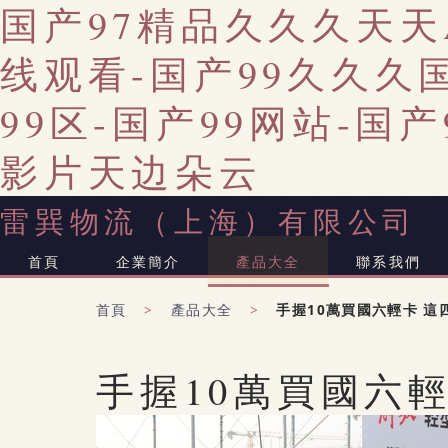
国产97精品久久久天天
线观看-国产99久久久
99区-国产99网站-国
影片天边朵云
雷巽物流（上海）有限公司
首頁
企業簡介
產品大全
聯系我們
首頁
>
產品大全
>
手握10萬買國六輕卡 這
手握10萬買國六